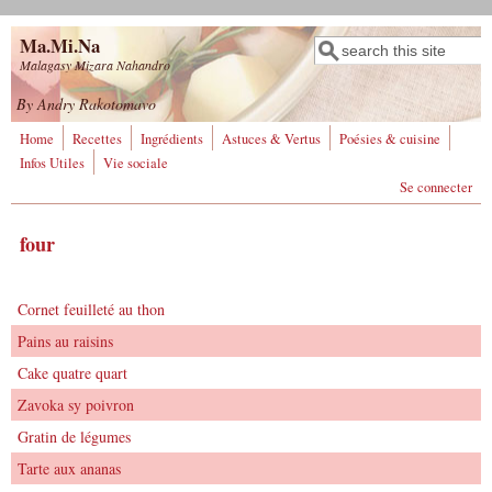
Aller au contenu principal
Ma.Mi.Na
Rechercher
Formulaire de
Malagasy Mizara Nahandro
recherche
By Andry Rakotomavo
Home
Recettes
Ingrédients
Astuces & Vertus
Poésies & cuisine
Infos Utiles
Vie sociale
Se connecter
four
Cornet feuilleté au thon
Pains au raisins
Cake quatre quart
Zavoka sy poivron
Gratin de légumes
Tarte aux ananas