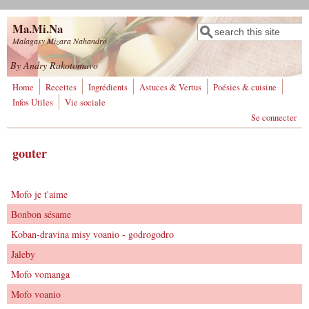
Aller au contenu principal
Ma.Mi.Na
Rechercher
Formulaire de
Malagasy Mizara Nahandro
recherche
By Andry Rakotomavo
Home
Recettes
Ingrédients
Astuces & Vertus
Poésies & cuisine
Infos Utiles
Vie sociale
Se connecter
gouter
Mofo je t'aime
Bonbon sésame
Koban-dravina misy voanio - godrogodro
Jaleby
Mofo vomanga
Mofo voanio