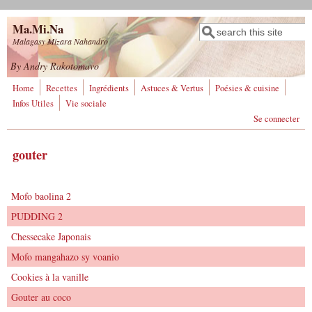
Aller au contenu principal
Ma.Mi.Na
Rechercher
Formulaire de
Malagasy Mizara Nahandro
recherche
By Andry Rakotomavo
Home
Recettes
Ingrédients
Astuces & Vertus
Poésies & cuisine
Infos Utiles
Vie sociale
Se connecter
gouter
Mofo baolina 2
PUDDING 2
Chessecake Japonais
Mofo mangahazo sy voanio
Cookies à la vanille
Gouter au coco