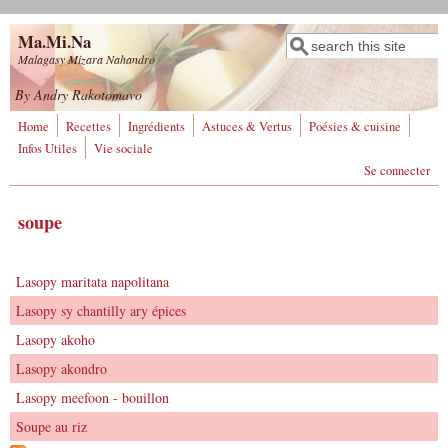
Aller au contenu principal
Ma.Mi.Na
Rechercher
Formulaire de
Malagasy Mizara Nahandro
recherche
By Andry Rakotomavo
Home
Recettes
Ingrédients
Astuces & Vertus
Poésies & cuisine
Infos Utiles
Vie sociale
Se connecter
soupe
Lasopy maritata napolitana
Lasopy sy chantilly ary épices
Lasopy akoho
Lasopy akondro
Lasopy meefoon - bouillon
Soupe au riz