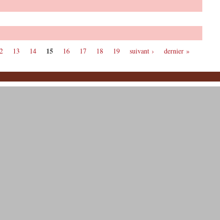
15
2
13
14
16
17
18
19
suivant ›
dernier »