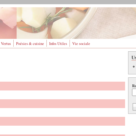
 Vertus
Poésies & cuisine
Infos Utiles
Vie sociale
U
Re