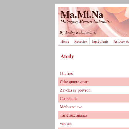
Aller au contenu principal
Ma.Mi.Na
Malagasy Mizara Nahandro
By Andry Rakotomavo
Home
Recettes
Ingrédients
Astuces &
Atody
Gaufres
Cake quatre quart
Zavoka sy poivron
Carbonara
Mofo voatavo
Tarte aux ananas
van tan