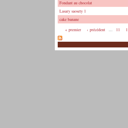
Fondant au chocolat
Lasary saosety 1
cake banane
« premier
‹ précédent
…
11
1
Pages