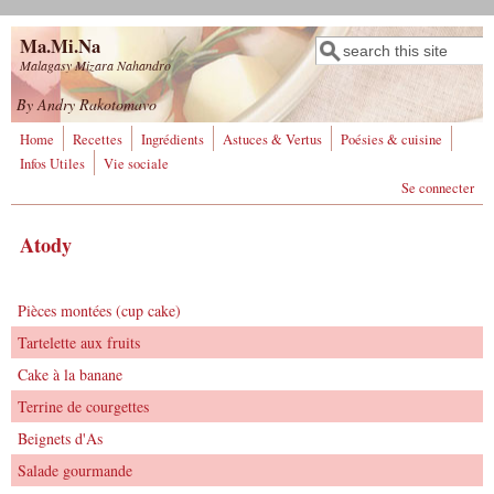
Aller au contenu principal
Ma.Mi.Na
Rechercher
Formulaire de
Malagasy Mizara Nahandro
recherche
By Andry Rakotomavo
Home
Recettes
Ingrédients
Astuces & Vertus
Poésies & cuisine
Infos Utiles
Vie sociale
Se connecter
Atody
Pièces montées (cup cake)
Tartelette aux fruits
Cake à la banane
Terrine de courgettes
Beignets d'As
Salade gourmande