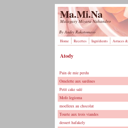
Aller au contenu principal
Ma.Mi.Na
Malagasy Mizara Nahandro
By Andry Rakotomavo
Home
Recettes
Ingrédients
Astuces &
Atody
Pain de mie perdu
Omelette aux sardines
Petit cake salé
Mofo legioma
moelleux au chocolat
Tourte aux trois viandes
dessert hafakely