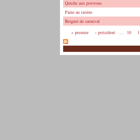
Quiche aux poivrons
Pains au raisins
Beignet de carneval
« premier
‹ précédent
…
10
1
Pages