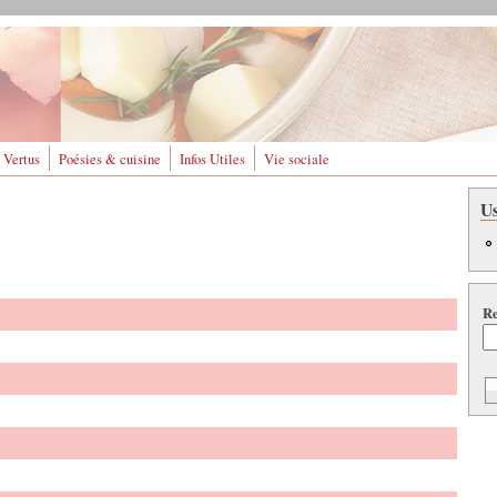
 Vertus
Poésies & cuisine
Infos Utiles
Vie sociale
U
Re