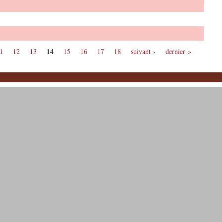
14
1
12
13
15
16
17
18
suivant ›
dernier »