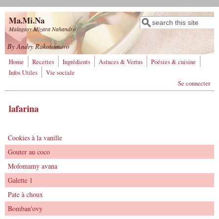
Aller au contenu principal
Ma.Mi.Na
Rechercher
Formulaire de
Malagasy Mizara Nahandro
recherche
By Andry Rakotomavo
Home
Recettes
Ingrédients
Astuces & Vertus
Poésies & cuisine
Infos Utiles
Vie sociale
Se connecter
lafarina
Cookies à la vanille
Gouter au coco
Mofomamy avana
Galette 1
Pate à choux
Bomban'ovy