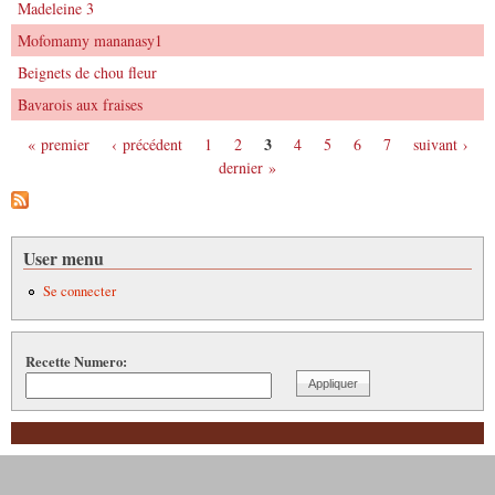
Madeleine 3
Mofomamy mananasy1
Beignets de chou fleur
Bavarois aux fraises
3
« premier
‹ précédent
1
2
4
5
6
7
suivant ›
Pages
dernier »
User menu
Se connecter
Recette Numero: