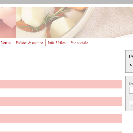
 Vertus
Poésies & cuisine
Infos Utiles
Vie sociale
U
Re