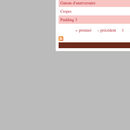
Gateau d'anniversaire
Crepes
Pudding 3
« premier
‹ précédent
1
Pages