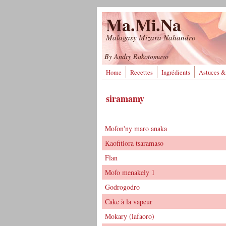
Aller au contenu principal
Ma.Mi.Na
Malagasy Mizara Nahandro
By Andry Rakotomavo
Home
Recettes
Ingrédients
Astuces &
siramamy
Mofon'ny maro anaka
Kaofitiora tsaramaso
Flan
Mofo menakely 1
Godrogodro
Cake à la vapeur
Mokary (lafaoro)