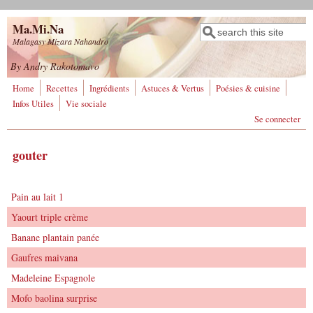
Aller au contenu principal
Ma.Mi.Na
Rechercher
Formulaire de
Malagasy Mizara Nahandro
recherche
By Andry Rakotomavo
Home
Recettes
Ingrédients
Astuces & Vertus
Poésies & cuisine
Infos Utiles
Vie sociale
Se connecter
gouter
Pain au lait 1
Yaourt triple crème
Banane plantain panée
Gaufres maivana
Madeleine Espagnole
Mofo baolina surprise