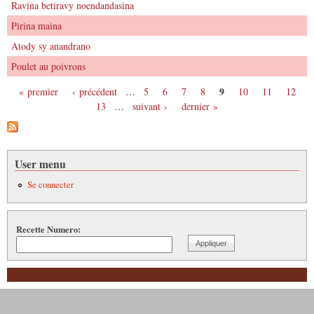
Ravina betiravy noendandasina
Pirina maina
Atody sy anandrano
Poulet au poivrons
9
« premier
‹ précédent
…
5
6
7
8
10
11
12
Pages
13
…
suivant ›
dernier »
User menu
Se connecter
Recette Numero: