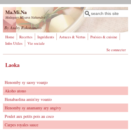
Aller au contenu principal
Ma.Mi.Na
Rechercher
Formulaire de
Malagasy Mizara Nahandro
recherche
By Andry Rakotomavo
Home
Recettes
Ingrédients
Astuces & Vertus
Poésies & cuisine
Infos Utiles
Vie sociale
Se connecter
Laoka
Henomby sy saosy voanjo
Akoho atono
Henabaolina amin'ny voanio
Henomby sy anamamy ary angivy
Poulet aux petits pois au coco
Carpes royales sauce