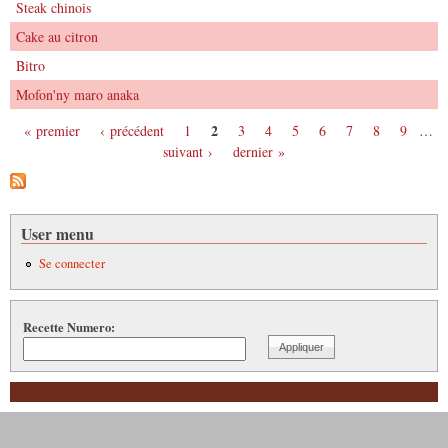
Steak chinois
Cake au citron
Bitro
Mofon'ny maro anaka
2
« premier
‹ précédent
1
3
4
5
6
7
8
9
…
Pages
suivant ›
dernier »
User menu
Se connecter
Recette Numero: