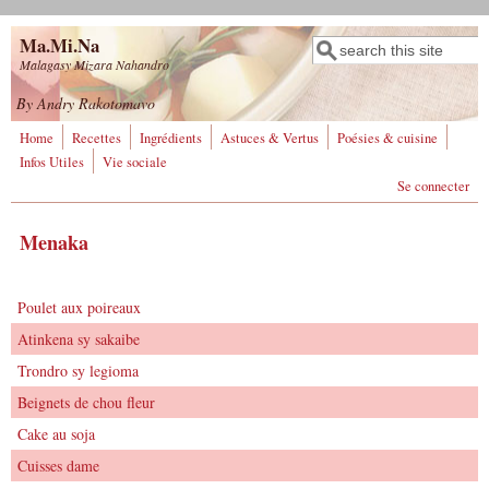
Aller au contenu principal
Ma.Mi.Na
Rechercher
Formulaire de
Malagasy Mizara Nahandro
recherche
By Andry Rakotomavo
Home
Recettes
Ingrédients
Astuces & Vertus
Poésies & cuisine
Infos Utiles
Vie sociale
Se connecter
Menaka
Poulet aux poireaux
Atinkena sy sakaibe
Trondro sy legioma
Beignets de chou fleur
Cake au soja
Cuisses dame