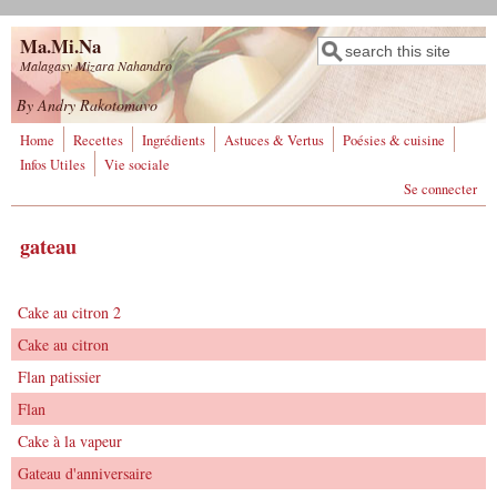
Aller au contenu principal
Ma.Mi.Na
Rechercher
Formulaire de
Malagasy Mizara Nahandro
recherche
By Andry Rakotomavo
Home
Recettes
Ingrédients
Astuces & Vertus
Poésies & cuisine
Infos Utiles
Vie sociale
Se connecter
gateau
Cake au citron 2
Cake au citron
Flan patissier
Flan
Cake à la vapeur
Gateau d'anniversaire