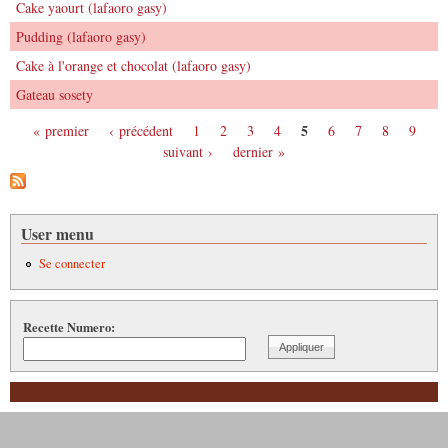
​Cake yaourt (lafaoro gasy)
Pudding (lafaoro gasy)
Cake à l'orange et chocolat (lafaoro gasy)
Gateau sosety
5
« premier
‹ précédent
1
2
3
4
6
7
8
9
Pages
suivant ›
dernier »
User menu
Se connecter
Recette Numero: