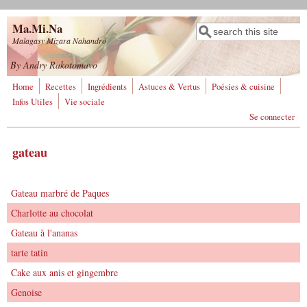
Aller au contenu principal
Ma.Mi.Na
Rechercher
Formulaire de
Malagasy Mizara Nahandro
recherche
By Andry Rakotomavo
Home
Recettes
Ingrédients
Astuces & Vertus
Poésies & cuisine
Infos Utiles
Vie sociale
Se connecter
gateau
Gateau marbré de Paques
Charlotte au chocolat
Gateau à l'ananas
tarte tatin
Cake aux anis et gingembre
Genoise