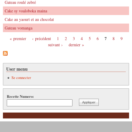
Gateau roulé zebré
Cake sy voaloboka maina
Cake au yaourt et au chocolat
Gateau vomanga
7
« premier
‹ précédent
1
2
3
4
5
6
8
9
Pages
suivant ›
dernier »
User menu
Se connecter
Recette Numero: