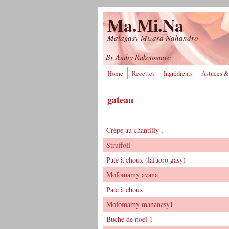
Aller au contenu principal
Ma.Mi.Na
Malagasy Mizara Nahandro
By Andry Rakotomavo
Home
Recettes
Ingrédients
Astuces &
gateau
Crêpe au chantilly ,
Struffoli
Pate à choux (lafaoro gasy)
Mofomamy avana
Pate à choux
Mofomamy mananasy1
Buche de noel 1