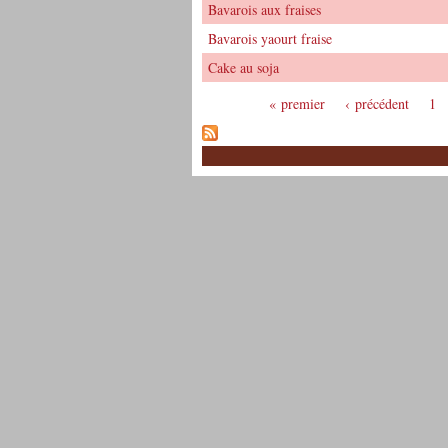
Bavarois aux fraises
Bavarois yaourt fraise
Cake au soja
« premier
‹ précédent
1
Pages