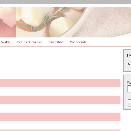
 Vertus
Poésies & cuisine
Infos Utiles
Vie sociale
U
Re