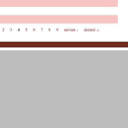
4
2
3
5
6
7
8
9
suivant ›
dernier »