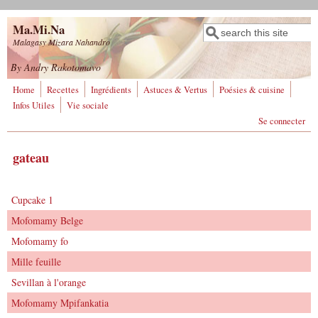
Aller au contenu principal
Ma.Mi.Na
Rechercher
Formulaire de
Malagasy Mizara Nahandro
recherche
By Andry Rakotomavo
Home
Recettes
Ingrédients
Astuces & Vertus
Poésies & cuisine
Infos Utiles
Vie sociale
Se connecter
gateau
Cupcake 1
Mofomamy Belge
Mofomamy fo
Mille feuille
Sevillan à l'orange
Mofomamy Mpifankatia