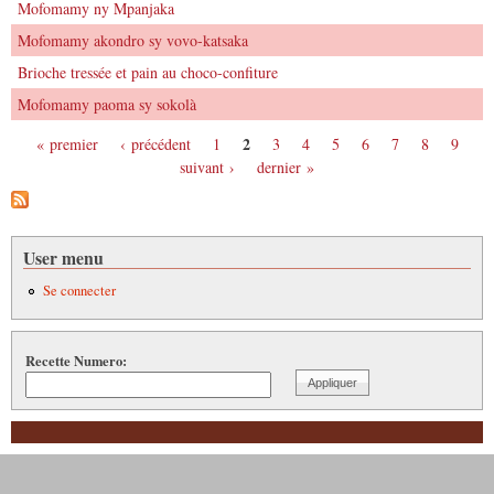
Mofomamy ny Mpanjaka
Mofomamy akondro sy vovo-katsaka
Brioche tressée et pain au choco-confiture
Mofomamy paoma sy sokolà
2
« premier
‹ précédent
1
3
4
5
6
7
8
9
Pages
suivant ›
dernier »
User menu
Se connecter
Recette Numero: