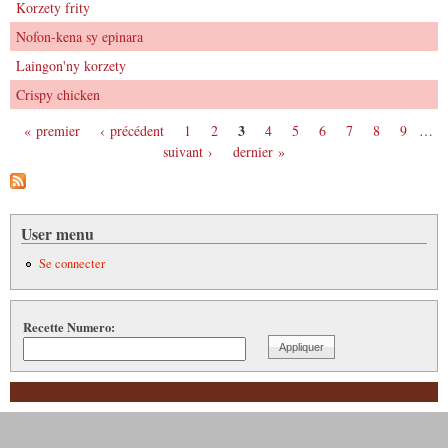
Korzety frity
Nofon-kena sy epinara
Laingon'ny korzety
Crispy chicken
3
« premier
‹ précédent
1
2
4
5
6
7
8
9
…
Pages
suivant ›
dernier »
User menu
Se connecter
Recette Numero: