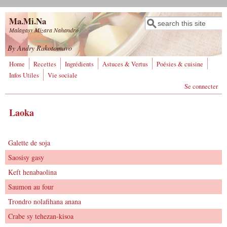
Aller au contenu principal
Ma.Mi.Na
Rechercher
Formulaire de
Malagasy Mizara Nahandro
recherche
By Andry Rakotomavo
Home
Recettes
Ingrédients
Astuces & Vertus
Poésies & cuisine
Infos Utiles
Vie sociale
Se connecter
Laoka
Galette de soja
Saosisy gasy
Keft henabaolina
Saumon au four
Trondro nolafihana anana
Crabe sy tehezan-kisoa