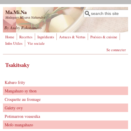
Aller au contenu principal
Ma.Mi.Na
Rechercher
Formulaire de
Malagasy Mizara Nahandro
recherche
By Andry Rakotomavo
Home
Recettes
Ingrédients
Astuces & Vertus
Poésies & cuisine
Infos Utiles
Vie sociale
Se connecter
Tsakitsaky
Kabaro frity
Mangahazo sy thon
Croquette au fromage
Galety ovy
Potimarron voasesika
Mofo mangahazo