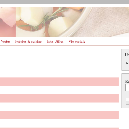
 Vertus
Poésies & cuisine
Infos Utiles
Vie sociale
U
Re