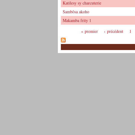
Katilesy sy charcuterie
Sambôsa akoho
Makamba frity 1
« premier
‹ précédent
1
Pages