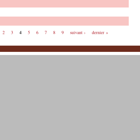
4
2
3
5
6
7
8
9
suivant ›
dernier »