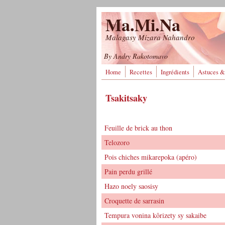
Aller au contenu principal
Ma.Mi.Na
Malagasy Mizara Nahandro
By Andry Rakotomavo
Home
Recettes
Ingrédients
Astuces &
Tsakitsaky
Feuille de brick au thon
Telozoro
Pois chiches mikarepoka (apéro)
Pain perdu grillé
Hazo noely saosisy
Croquette de sarrasin
Tempura vonina kôrizety sy sakaibe