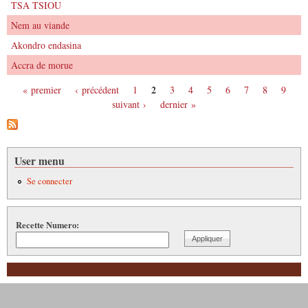
TSA TSIOU
Nem au viande
Akondro endasina
Accra de morue
2
« premier
‹ précédent
1
3
4
5
6
7
8
9
Pages
suivant ›
dernier »
User menu
Se connecter
Recette Numero: