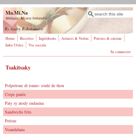
Aller au contenu principal
Ma.Mi.Na
Rechercher
Formulaire de
Malagasy Mizara Nahandro
recherche
By Andry Rakotomavo
Home
Recettes
Ingrédients
Astuces & Vertus
Poésies & cuisine
Infos Utiles
Vie sociale
Se connecter
Tsakitsaky
Polpettone di tonno- roulé de thon
Crepe panée
Paty sy atody endasina
Sandwichs frits
Petisse
Voandalana