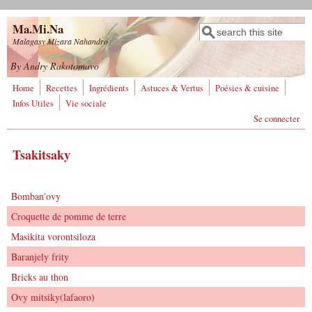
Aller au contenu principal
Ma.Mi.Na
Rechercher
Formulaire de
Malagasy Mizara Nahandro
recherche
By Andry Rakotomavo
Home
Recettes
Ingrédients
Astuces & Vertus
Poésies & cuisine
Infos Utiles
Vie sociale
Se connecter
Tsakitsaky
Bomban'ovy
Croquette de pomme de terre
Masikita vorontsiloza
Baranjely frity
Bricks au thon
Ovy mitsiky(lafaoro)