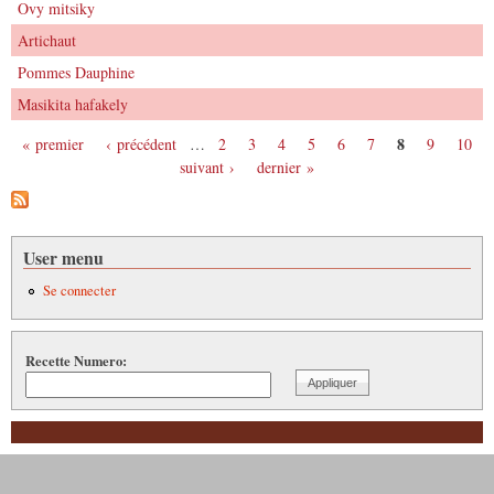
Ovy mitsiky
Artichaut
Pommes Dauphine
Masikita hafakely
8
« premier
‹ précédent
…
2
3
4
5
6
7
9
10
Pages
suivant ›
dernier »
User menu
Se connecter
Recette Numero: