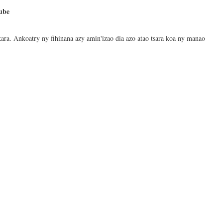
jube
ara. Ankoatry ny fihinana azy amin'izao dia azo atao tsara koa ny manao