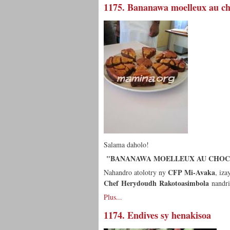
1175. Bananawa moelleux au ch
Salama daholo!
"BANANAWA MOELLEUX AU CHOC
CFP Mi-Avaka
Nahandro atolotry ny
, iza
Chef Herydoudh Rakotoasimbola
nandri
Plus...
1174. Endives sy henakisoa