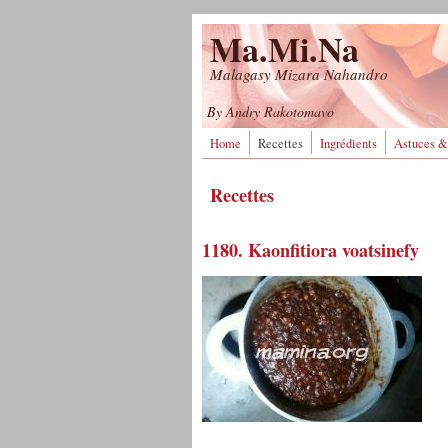
Aller au contenu principal
Ma.Mi.Na
Malagasy Mizara Nahandro
By Andry Rakotomavo
Home
Recettes
Ingrédients
Astuces &
Recettes
1180. Kaonfitiora voatsinefy