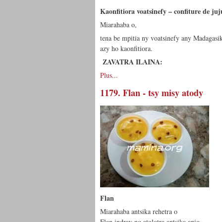
Kaonfitiora voatsinefy – confiture de ju
Miarahaba o,
tena be mpitia ny voatsinefy any Madagasik
azy ho kaonfitiora.
ZAVATRA ILAINA:
Plus...
1179. Flan - tsy misy atody
Flan
Miarahaba antsika rehetra o
Flan indray no atolotra antsika anio