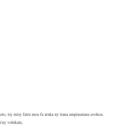
eto, tsy misy fatra moa fa araka ny tiana ampiasaiana avokoa.
n'ny vohikala.