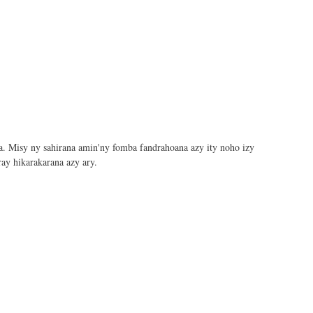
a. Misy ny sahirana amin'ny fomba fandrahoana azy ity noho izy
ray hikarakarana azy ary.