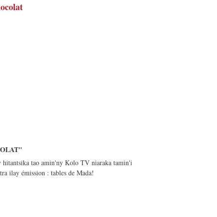
ocolat
OLAT"
y hitantsika tao amin'ny Kolo TV niaraka tamin'i
tra ilay émission : tables de Mada!