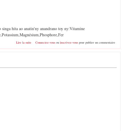
o singa hita ao anatin'ny anandrano toy ny:Vitamine
e,Potassium,Magnésium,Phosphore,Fer
de Anandrano
Lire la suite
Connectez-vous
ou
inscrivez-vous
pour publier un commentaire