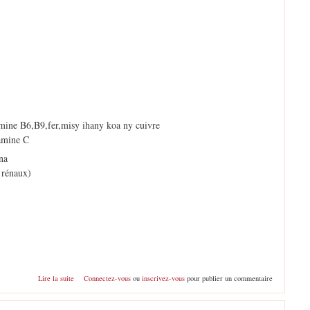
mine B6,B9,fer,misy ihany koa ny cuivre
amine C
na
 rénaux)
de Akondro
Lire la suite
Connectez-vous
ou
inscrivez-vous
pour publier un commentaire