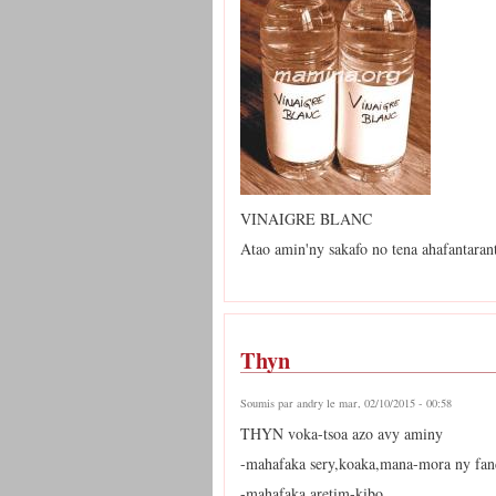
VINAIGRE BLANC
Atao amin'ny sakafo no tena ahafantarant
Thyn
Soumis par
andry
le mar, 02/10/2015 - 00:58
THYN voka-tsoa azo avy aminy
-mahafaka sery,koaka,mana-mora ny fa
-mahafaka aretim-kibo