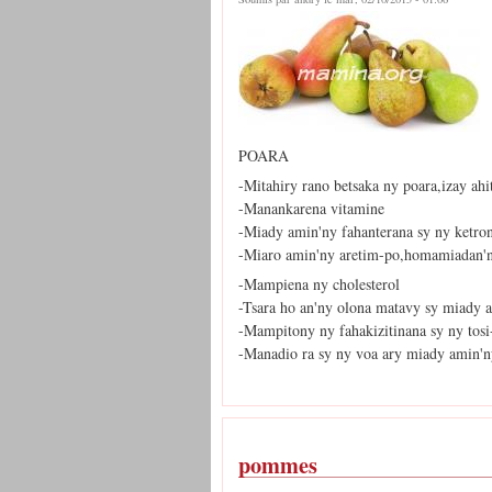
POARA
-Mitahiry rano betsaka ny poara,izay ahi
-Manankarena vitamine
-Miady amin'ny fahanterana sy ny ketro
-Miaro amin'ny aretim-po,homamiadan'
-Mampiena ny cholesterol
-Tsara ho an'ny olona matavy sy miady 
-Mampitony ny fahakizitinana sy ny tos
-Manadio ra sy ny voa ary miady amin'ny
pommes