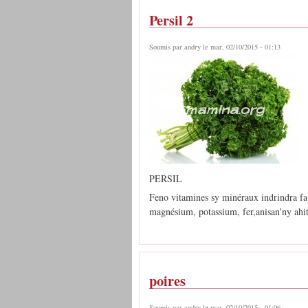
Persil 2
Soumis par
andry
le mar, 02/10/2015 - 01:13
PERSIL
Feno vitamines sy minéraux indrindra f
magnésium, potassium, fer,anisan'ny ahit
poires
Soumis par
andry
le mar, 02/10/2015 - 01:06