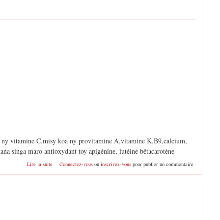
a ny vitamine C,misy koa ny provitamine A,vitamine K,B9,calcium,
ana singa maro antioxydant toy apigénine, lutéine bêtacarotène
de Persil 2
Lire la suite
Connectez-vous
ou
inscrivez-vous
pour publier un commentaire