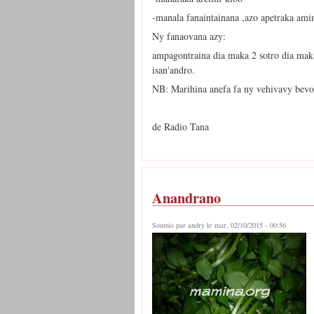
-manala fanaintainana ,azo apetraka amin
Ny fanaovana azy:
ampagontraina dia maka 2 sotro dia maka
isan'andro.
NB: Marihina anefa fa ny vehivavy bevoh
de Radio Tana
Anandrano
Soumis par
andry
le mar, 02/10/2015 - 00:56