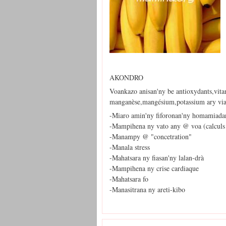
AKONDRO
Voankazo anisan'ny be antioxydants,vita
manganèse,mangésium,potassium ary vi
-Miaro amin'ny fiforonan'ny homamiada
-Mampihena ny vato any @ voa (calculs
-Manampy @ "concetration"
-Manala stress
-Mahatsara ny fiasan'ny lalan-drà
-Mampihena ny crise cardiaque
-Mahatsara fo
-Manasitrana ny areti-kibo