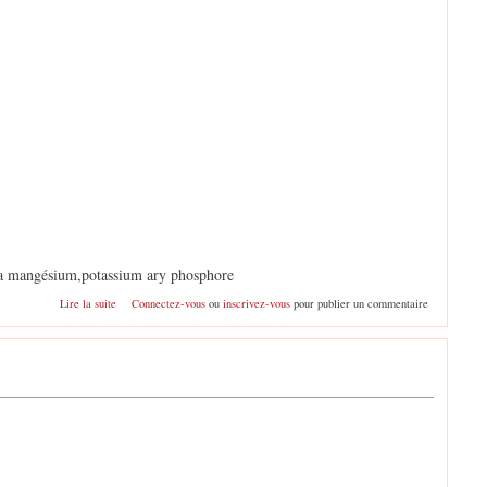
na mangésium,potassium ary phosphore
de pommes
Lire la suite
Connectez-vous
ou
inscrivez-vous
pour publier un commentaire