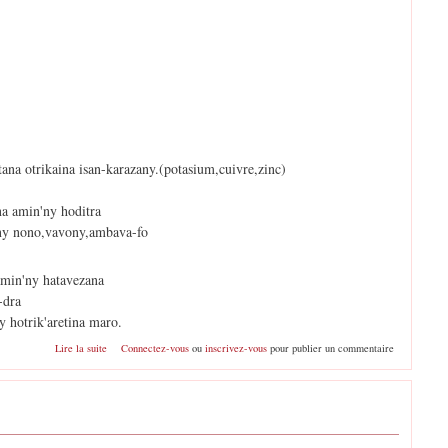
tana otrikaina isan-karazany.(potasium,cuivre,zinc)
na amin'ny hoditra
ny nono,vavony,ambava-fo
amin'ny hatavezana
i-dra
 hotrik'aretina maro.
de poires
Lire la suite
Connectez-vous
ou
inscrivez-vous
pour publier un commentaire