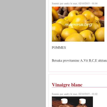
Soumis par
andry
le mar, 02/10/2015 - 01:04
POMMES
Betsaka provitamine A,Vit B,C,E ahita
Vinaigre blanc
Soumis par
andry
le mar, 02/10/2015 - 01:02