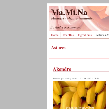
Aller au contenu principal
Ma.Mi.Na
Malagasy Mizara Nahandro
By Andry Rakotomavo
Home
Recettes
Ingrédients
Astuces &
Astuces
Akondro
Soumis par
andry
le mar, 02/10/2015 - 01:16