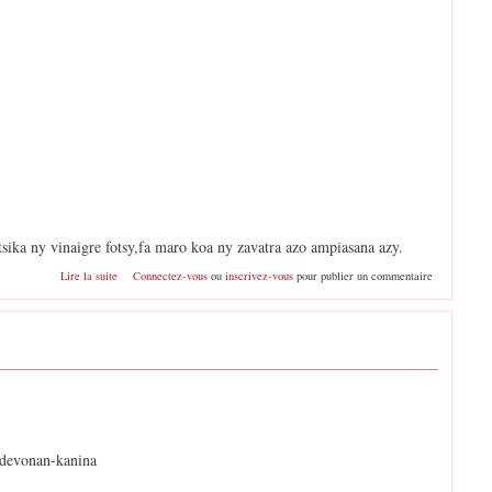
sika ny vinaigre fotsy,fa maro koa ny zavatra azo ampiasana azy.
de Vinaigre blanc
Lire la suite
Connectez-vous
ou
inscrivez-vous
pour publier un commentaire
ndevonan-kanina