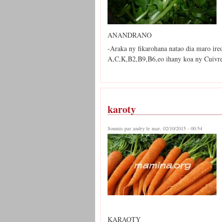
ANANDRANO
-Araka ny fikarohana natao dia maro ire
A,C,K,B2,B9,B6,eo ihany koa ny Cuivr
karoty
Soumis par
andry
le mar, 02/10/2015 - 00:54
KARAOTY