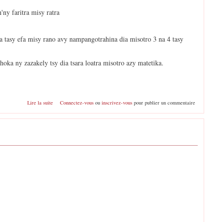
'ny faritra misy ratra
 tasy efa misy rano avy nampangotrahina dia misotro 3 na 4 tasy
oka ny zazakely tsy dia tsara loatra misotro azy matetika.
de Thyn
Lire la suite
Connectez-vous
ou
inscrivez-vous
pour publier un commentaire