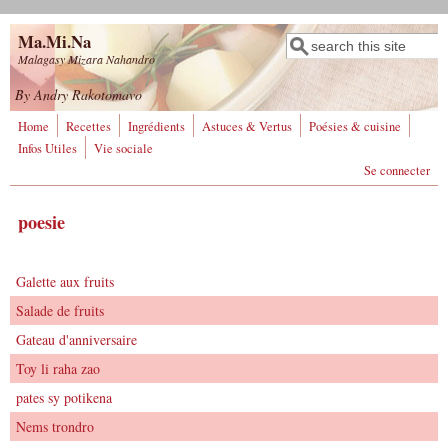
Aller au contenu principal
Ma.Mi.Na
Rechercher
Formulaire de
Malagasy Mizara Nahandro
recherche
By Andry Rakotomavo
Home
Recettes
Ingrédients
Astuces & Vertus
Poésies & cuisine
Infos Utiles
Vie sociale
Se connecter
poesie
Galette aux fruits
Salade de fruits
Gateau d'anniversaire
Toy li raha zao
pates sy potikena
Nems trondro