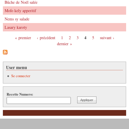
Bûche de Noël salée
Mofo kely apperitif
Nems sy salade
Lasary karoty
4
« premier
‹ précédent
1
2
3
5
suivant ›
Pages
dernier »
User menu
Se connecter
Recette Numero: