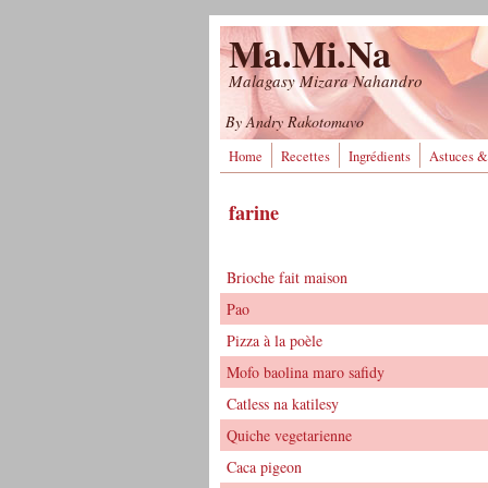
Aller au contenu principal
Ma.Mi.Na
Malagasy Mizara Nahandro
By Andry Rakotomavo
Home
Recettes
Ingrédients
Astuces &
farine
Brioche fait maison
Pao
Pizza à la poèle
Mofo baolina maro safidy
Catless na katilesy
Quiche vegetarienne
Caca pigeon