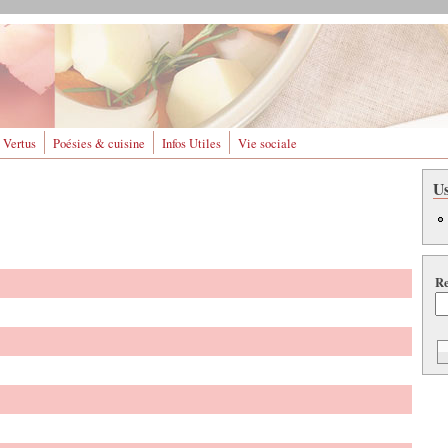
 Vertus
Poésies & cuisine
Infos Utiles
Vie sociale
U
Re