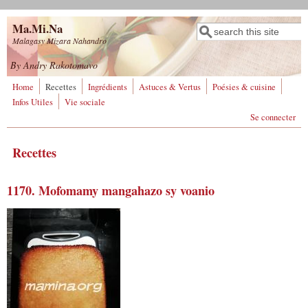
Aller au contenu principal
Ma.Mi.Na
Rechercher
Formulaire de
Malagasy Mizara Nahandro
recherche
By Andry Rakotomavo
Home
Recettes
Ingrédients
Astuces & Vertus
Poésies & cuisine
Infos Utiles
Vie sociale
Se connecter
Recettes
1170. Mofomamy mangahazo sy voanio