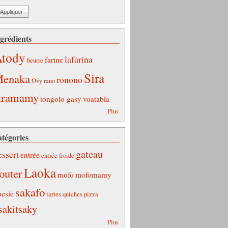
grédients
tody
lafarina
farine
beurre
Sira
enaka
ronono
Ovy
rano
iramamy
tongolo gasy
voatabia
Plus
tégories
gateau
essert
entrée
entrée froide
Laoka
outer
mofo
mofomamy
sakafo
oesie
tartes quiches pizza
sakitsaky
Plus