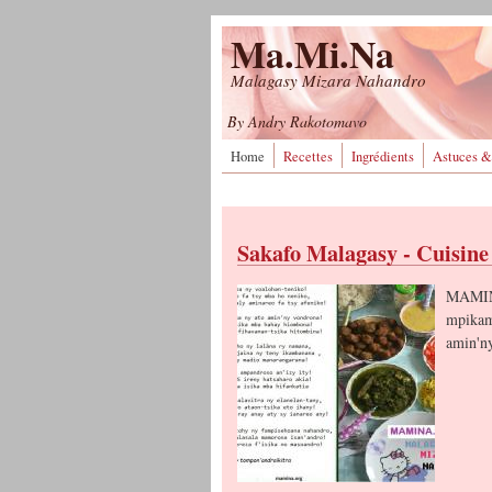
Aller au contenu principal
Ma.Mi.Na
Malagasy Mizara Nahandro
By Andry Rakotomavo
Home
Recettes
Ingrédients
Astuces &
Sakafo Malagasy - Cuisin
MAMINA
mpika
amin'n