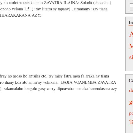
ray no atolotra antsika anio ZAVATRA ILAINA: Sokolà (chocolat )
onono velona 1,5l ( iray litatra sy tapany) , siramamy izay tiana
sana FIKARAKARANA AZY:
In
A
M
s
ay no aroso ho antsika eto, tsy misy fatra moa fa araka ny tiana
Ca
 maro ihany koa ato amin'ny vohikala. BAJIA VOANEMBA ZAVATRA
), sakamalaho tongolo gasy carry dipoavatra menaka hanendasana azy
d
g
p
T