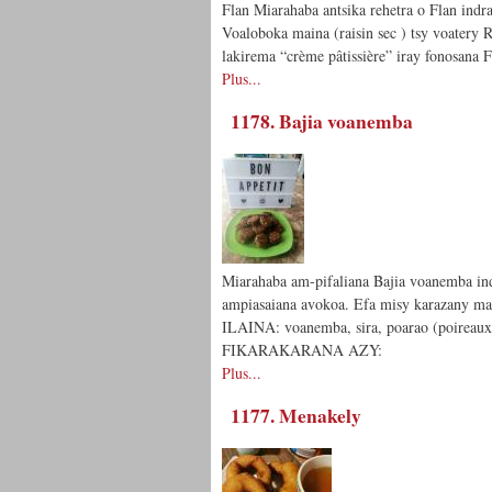
Flan Miarahaba antsika rehetra o Flan ind
Voaloboka maina (raisin sec ) tsy voatery R
lakirema “crème pâtissière” iray fono
Plus...
1178. Bajia voanemba
Miarahaba am-pifaliana Bajia voanemba indr
ampiasaiana avokoa. Efa misy karazany
ILAINA: voanemba, sira, poarao (poireaux
FIKARAKARANA AZY:
Plus...
1177. Menakely