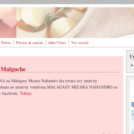
 Vertus
Poésies & cuisine
Infos Utiles
Vie sociale
U
e Malgache
 na Malagasy Mizara Nahandro dia teraka avy amin'ny
mbana ao amin'ny vondrona MALAGASY MIZARA NAHANDRO ao
y facebook.
Tohiny
de Sakafo M