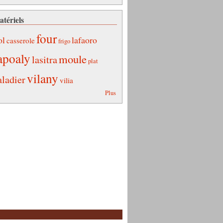
tériels
four
ol
lafaoro
casserole
frigo
apoaly
moule
lasitra
plat
vilany
aladier
vilia
Plus