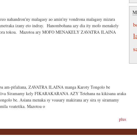
Ma
a ireo nahandron'ny malagasy ao amin'ny vondrona malagasy mizara
b
ametraka izany eto indray. Hanombohana azy dia ity mofo menakely
a sady mora tokoa. Mazotoa ary MOFO MENAKELY ZAVATRA ILAINA
l
s
m-pifaliana, ZAVATRA ILAINA manga Karoty Tongolo be
 oliva Siramamy kely FIKARAKARANA AZY Tetehana na kikisana araka
 tongolo be. Asiana menaka sy voasary makirana ary sira sy siramamy
omila voatetika. Mazotoa o
plus