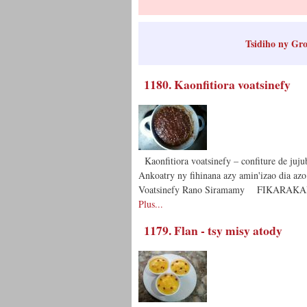
Tsidiho ny Gr
1180. Kaonfitiora voatsinefy
Kaonfitiora voatsinefy – confiture de juju
Ankoatry ny fihinana azy amin'izao dia a
Voatsinefy Rano Siramamy FIKARAK
Plus...
1179. Flan - tsy misy atody