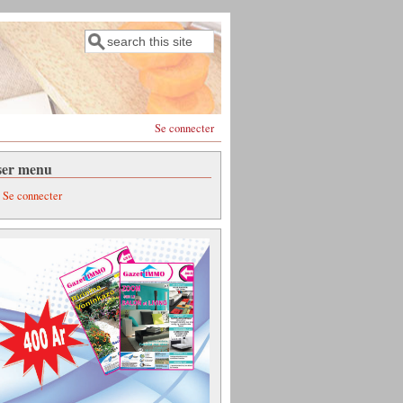
Rechercher
Formulaire de recherche
Se connecter
ser menu
Se connecter
alagasy - Cuisine Malgache