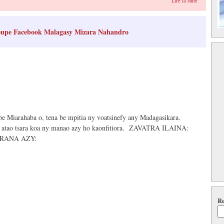
Lire la suite
oupe Facebook Malagasy Mizara Nahandro
be Miarahaba o, tena be mpitia ny voatsinefy any Madagasikara.
zo atao tsara koa ny manao azy ho kaonfitiora. ZAVATRA ILAINA:
ARANA AZY:
Re