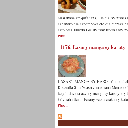
Miarahaba am-pifaliana, Ela ela tsy nizar
nahandro dia hanomboka eto dia hiezaka h
natolotr'i Julietta Gie ity izay tsotr
Plus...
1176. Lasary manga sy karoty
LASARY MANGA SY KAROTY miarahaba a
Kotomila Sira Voasary makirana Menaka
izay hitiavana azy ny manga sy karoty ary
kely raha tiana. Farany vao araraka ny kot
Plus...